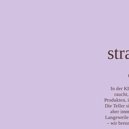
str
In der K
raucht,
Produkten, 
Die Teller 
aber imme
Langeweile.
– wir bren